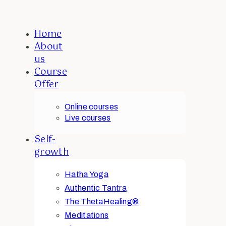
Home
About
us
Course
Offer
Online courses
Live courses
Self-
growth
Hatha Yoga
Authentic Tantra
The ThetaHealing®
Meditations