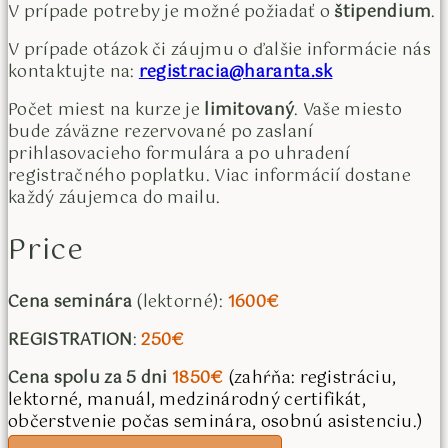
V prípade potreby je možné požiadať o
štipendium
.
V prípade otázok či záujmu o ďalšie informácie nás
kontaktujte na:
registracia@haranta.sk
Počet miest na kurze je
limitovaný
. Vaše miesto
bude záväzne rezervované po zaslaní
prihlasovacieho formulára a po uhradení
registračného poplatku. Viac informácií dostane
každý záujemca do mailu.
Price
Cena seminára
(lektorné):
1600€
REGISTRATION
:
250€
Cena spolu za 5 dni
1850€
(zahŕňa: registráciu,
lektorné, manuál, medzinárodný certifikát,
občerstvenie počas seminára, osobnú asistenciu.)