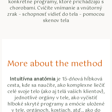
konkrétne programy, ktoré prichádzajú s
chorobami. Cvičíte vnímanie a vnútorný
zrak – schopnosť vidieť do tela – pomocou
skenov tela
More about the method
Intuitívna anatómia
je 15-dňová hĺbková
cesta, kde sa naučíte, ako komplexne liečiť
celé svoje telo (ako aj telá vašich klientov),
jednotlivé orgány v tele, ako vyčistiť
hlboké skryté programy a emócie uložené
v tele, orgánoch, kostiach, atď., ako do