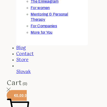
The Enneagram
For women
Mentoring & Personal
Therapy
For Companies
More for You
Blog
Contact
Store
Slovak
Cart
(0)
€
0.00
0