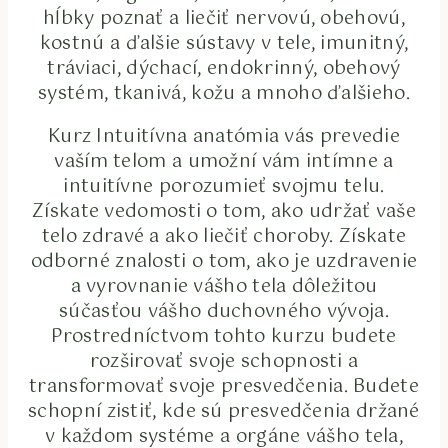
hĺbky poznať a liečiť nervovú, obehovú,
kostnú a ďalšie sústavy v tele, imunitný,
tráviaci, dýchací, endokrinný, obehový
systém, tkanivá, kožu a mnoho ďalšieho.
Kurz Intuitívna anatómia vás prevedie
vaším telom a umožní vám intímne a
intuitívne porozumieť svojmu telu.
Získate vedomosti o tom, ako udržať vaše
telo zdravé a ako liečiť choroby. Získate
odborné znalosti o tom, ako je uzdravenie
a vyrovnanie vášho tela dôležitou
súčasťou vášho duchovného vývoja.
Prostredníctvom tohto kurzu budete
rozširovať svoje schopnosti a
transformovať svoje presvedčenia. Budete
schopní zistiť, kde sú presvedčenia držané
v každom systéme a orgáne vášho tela,